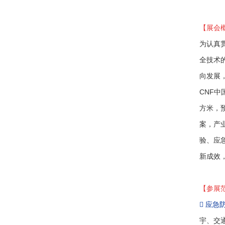
【展会
为认真
全技术
向发展
CNF中
方米，
案，产
验、应
新成效
【参展

应急
宇、交