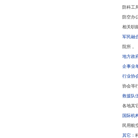
防科工
防空办
相关职
军民融
院所 。
地方政
企事业
行业协
协会等
救援队
各地其
国际机
民用航空
其它：