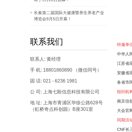
长春第二届国际大健康暨养生养老产业
博览会9月5日开幕！
联系我们
特邀单
中华人
联系人: 黄经理
江苏省
手 机: 18801860890 （微信同号）
安徽省
固 话: 021 - 6236 1981
各省市
公 司: 上海七盼信息科技有限公司
组织机
南京信
地 址: 上海市青浦区华徐公路628号
（虹桥奇点科创园）B座301室
大会官
同期活
CNF