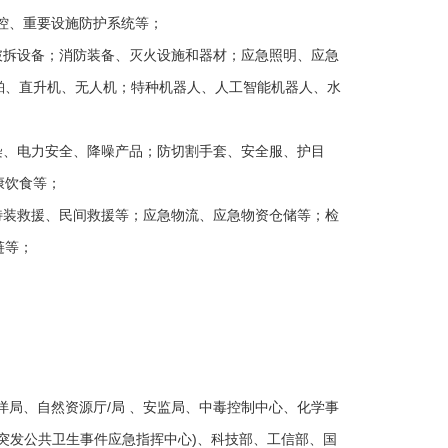
防控、重要设施防护系统等；
破拆设备；消防装备、灭火设施和器材；应急照明、应急
舶、直升机、无人机；特种机器人、人工智能机器人、水
染、电力安全、降噪产品；防切割手套、安全服、护目
康饮食等；
特装救援、民间救援等；应急物流、应急物资仓储等；检
链等；
洋局、自然资源厅/局 、安监局、中毒控制中心、化学事
突发公共卫生事件应急指挥中心)、科技部、工信部、国