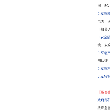
据、5

应急
电力；
下机器

安全
镜、安

应急
测认证

应急

应急
【展会
政府部
故应急