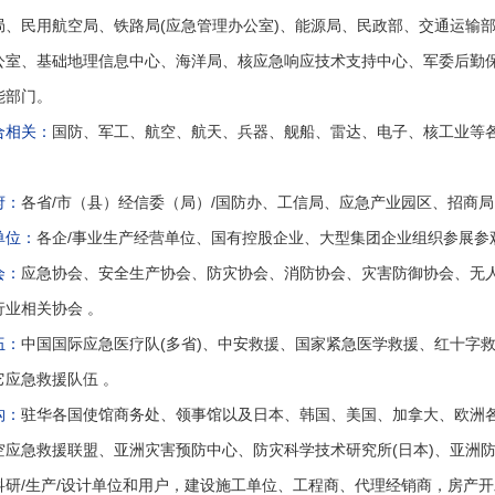
局、民用航空局、铁路局(应急管理办公室)、能源局、民政部、交通运输
公室、基础地理信息中心、海洋局、核应急响应技术支持中心、军委后勤
能部门。
合相关：
国防、军工、航空、航天、兵器、舰船、雷达、电子、核工业等
府：
各省/市（县）经信委（局）/国防办、工信局、应急产业园区、招商局
单位：
各企/事业生产经营单位、国有控股企业、大型集团企业组织参展参观
会：
应急协会、安全生产协会、防灾协会、消防协会、灾害防御协会、无人
行业相关协会 。
伍：
中国国际应急医疗队(多省)、中安救援、国家紧急医学救援、红十字
它应急救援队伍 。
构：
驻华各国使馆商务处、领事馆以及日本、韩国、美国、加拿大、欧洲
应急救援联盟、亚洲灾害预防中心、防灾科学技术研究所(日本)、亚洲防灾中
科研/生产/设计单位和用户，建设施工单位、工程商、代理经销商，房产