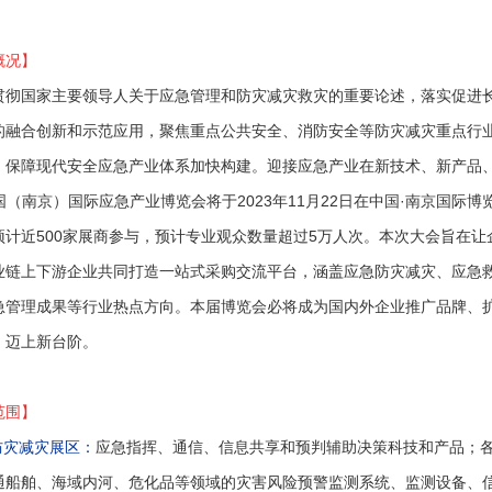
概况】
贯彻国家主要领导人关于应急管理和防灾减灾救灾的重要论述，落实促进
的融合创新和示范应用，聚焦重点公共安全、消防安全等防灾减灾重点行
，保障现代安全应急产业体系加快构建。迎接应急产业在新技术、新产品
国（南京）国际应急产业博览会将于2023年11月22日在中国·南京国际
预计近500家展商参与，预计专业观众数量超过5万人次。本次大会旨在让
业链上下游企业共同打造一站式采购交流平台，涵盖应急防灾减灾、应急
急管理成果等行业热点方向。本届博览会必将成为国内外企业推广品牌、
，迈上新台阶。
范围】
防灾减灾展区：
应急指挥、通信、信息共享和预判辅助决策科技和产品；
通船舶、海域内河、危化品等领域的灾害风险预警监测系统、监测设备、