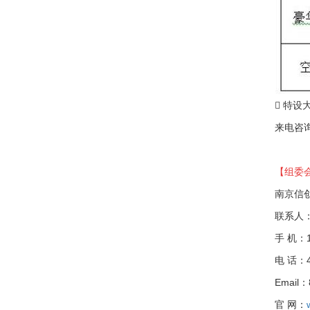

特设
来电咨
【组委
南京信
联系人
手 机：17
电 话：40
Email：
官 网：