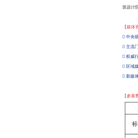
筑设计院
【媒体

中央

主流

权威

区域

新媒
【参展