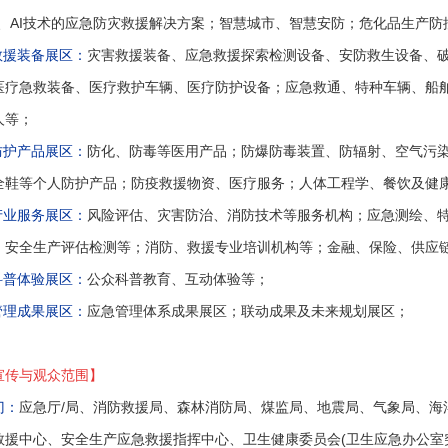
G、AI技术的应急防灾救援解决方案；智慧城市、智慧安防；危化品生产
救援装备展区：
灾害救援装备、应急救援探索检测设备、安防救生设备、
医疗急救装备、医疗救护车辆、医疗防护设备；应急救通、特种车辆、船
人等；
防护产品展区：
防化、防毒等医用产品；防爆防毒装置、防辐射、空气污
全鞋等个人防护产品；防疫救援物资、医疗服务；人体工程学、餐饮及健
产业服务展区：
风险评估、灾害防治、消防技术等服务机构；应急测绘、
、安全生产评估检测等；消防、救援专业培训机构等；金融、保险、供应
科普体验展区：
公众科普教育、互动体验等；
管理成果展区：
应急管理体系成果展区；联动成果及未来规划展区；
宣传与观众范围
】
门：
应急厅/局、消防救援局、森林消防局、煤监局、地震局、气象局、海
救援中心、安全生产应急救援指挥中心、卫生健康委员会(卫生应急办公室